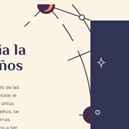
a la
eños
és de las
lorar el
única,
eños, se
s más
os a ser