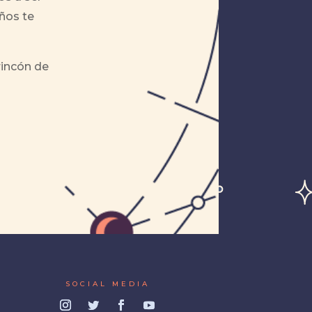
eños te
rincón de
SOCIAL MEDIA