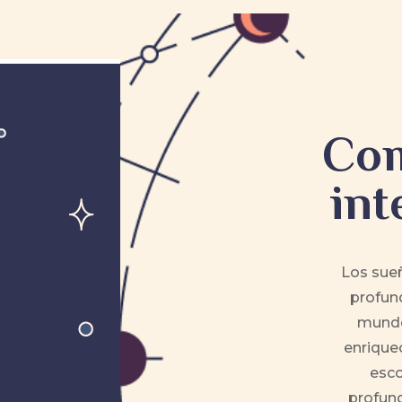
Com
int
Los sueñ
profund
mundo
enriquec
esco
profund